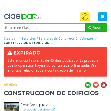
Buscar
Clasipar
Servicios / Servicios de Construcción / Anexos
CONSTRUCCION DE
EDIFICIOS
EXPIRADO
Este anuncio lleva más de 45 días publicado. Es probable
que la operación haya sido concretada o finalizada. Vea
anuncios relacionados a continuación del mismo.
VENDO
CONSTRUCCION DE
EDIFICIOS
Jose Vazquez
Ir al sitio del vendedor