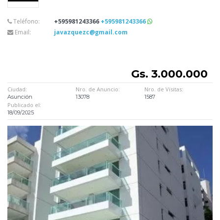
Teléfono:
+595981243366
+595981243366
Email:
javazquezc@gmail.com
Gs. 3.000.000
Ciudad:
Nro. de Anuncio:
Nro. de Visitas:
Asunción
13078
1587
Publicado el:
18/09/2025