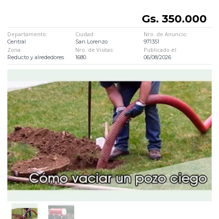
Gs. 350.000
Departamento:
Ciudad:
Nro. de Anuncio:
Central
San Lorenzo
971351
Zona
Nro. de Visitas:
Publicado el:
Reducto y alrededores
1680
06/08/2026