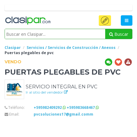
Buscar
Clasipar
Servicios / Servicios de Construcción / Anexos
Puertas plegables
de pvc
VENDO
PUERTAS PLEGABLES
DE PVC
SERVICIO INTEGRAL EN PVC
Ir al sitio del vendedor
Teléfono:
+595982409292
+595983668467
Email:
pvcsoluciones17@gmail.comm