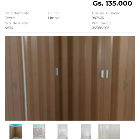
Gs. 135.000
Departamento:
Ciudad:
Nro. de Anuncio:
Central
Limpio
947406
Nro. de Visitas:
Publicado el:
4534
06/08/2026