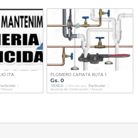
IO ITA
PLOMERO CAPIATA RUTA 1
Gs. 0
Particular
|
VENDO
| Ofrecido por:
Particular
|
 / Anexos
Servicios de Construcción / Anexos