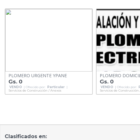
PLOMERO URGENTE YPANE
PLOMERO DOMICIL
Gs. 0
Gs. 0
VENDO
| Ofrecido por:
Particular
|
VENDO
| Ofrecido por:
Servicios de Construcción / Anexos
Servicios de Construcción
Clasificados en: