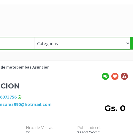
o
de motobombas Asuncion
CION
86973756
onzalez990@hotmail.com
Gs. 0
Nro. de Visitas:
Publicado el: