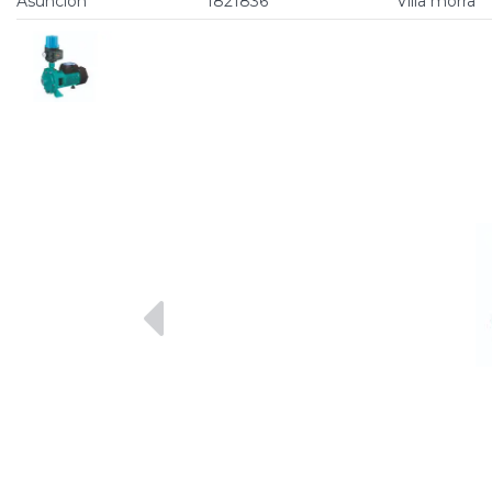
Asunción
1821836
Villa morra