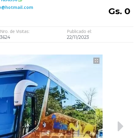
e@hotmail.com
Gs. 0
Nro. de Visitas:
Publicado el:
3624
22/11/2023