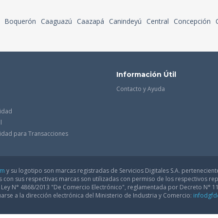
Boquerón
Caaguazú
Caazapá
Canindeyú
Central
Concepción
Información Útil
Contacto y Ayuda
cidad
l
acidad para Transacciones
om
y su logotipo son marcas registradas de Servicios Digitales S.A. pertenecient
con sus respectivas marcas son utilizadas con permiso de los respectivos rep
a Ley N° 4868/2013 "De Comercio Electrónico", reglamentada por Decreto N° 1
arse a la dirección electrónica del Ministerio de Industria y Comercio:
infodgf