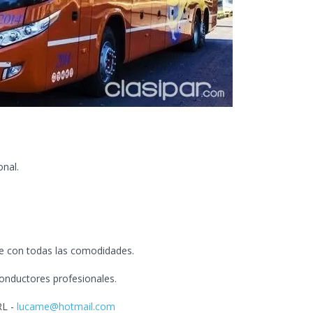
l
onal.
e con todas las comodidades.
conductores profesionales.
RL -
lucame@hotmail.com