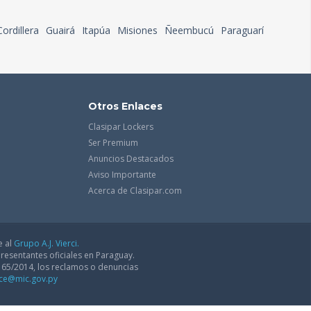
Cordillera
Guairá
Itapúa
Misiones
Ñeembucú
Paraguarí
Otros Enlaces
Clasipar Lockers
Ser Premium
Anuncios Destacados
Aviso Importante
Acerca de Clasipar.com
e al
Grupo A.J. Vierci.
resentantes oficiales en Paraguay.
165/2014, los reclamos o denuncias
dce@mic.gov.py