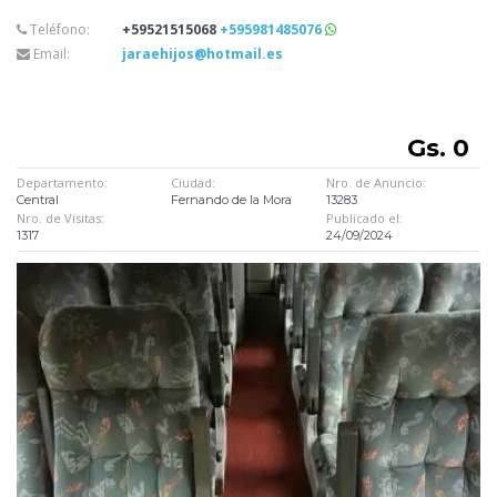
Teléfono:
+59521515068
+595981485076
Email:
jaraehijos@hotmail.es
Gs. 0
Departamento:
Ciudad:
Nro. de Anuncio:
Central
Fernando de la Mora
13283
Nro. de Visitas:
Publicado el:
1317
24/09/2024