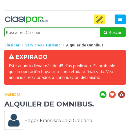
Buscar
Clasipar
Servicios / Turismo
Alquiler
de Omnibus.
EXPIRADO
Este anuncio lleva más de 45 días publicado. Es probable
que la operación haya sido concretada o finalizada. Vea
anuncios relacionados a continuación del mismo.
VENDO
ALQUILER
DE OMNIBUS.
Edgar Francisco Jara Galeano