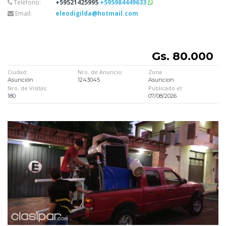
Teléfono:
+59521425995
+595984449633
Email:
eleodigilda@hotmail.com
Gs. 80.000
Ciudad:
Nro. de Anuncio:
Zona
Asunción
1243045
Asuncion
Nro. de Visitas:
Publicado el:
180
07/08/2026