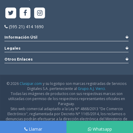
(595 21) 414 1690
Información Útil
Legales
Otros Enlaces
© 2026
Clasipar.com
y su logotipo son marcas registradas de Servicios
Digitales S.A. perteneciente al
Grupo A.J. Vierci.
Todas las imágenes de productos con sus respectivas marcas son
utilizadas con permiso de los respectivos representantes oficiales en
Paraguay.
Sitio web comercial adaptado a la Ley N° 4868/2013 "De Comercio
Electrónico", reglamentada por Decreto N° 1165/2014, los reclamos o
denuncias podrán efectuarse a la dirección electrónica del Ministerio de
Industria y Comercio:
infodgfdce@mic.gov.py
Llamar
Whatsapp