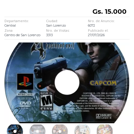
Gs. 15.000
Departamento:
Ciudad:
Nro. de Anuncio:
Central
San Lorenzo
6072
Zona
Nro. de Visitas:
Publicado el:
Centro de San Lorenzo
3313
27/07/2026