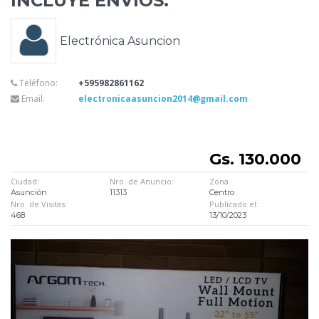
INCLUYE ENVÍOS.
Electrónica Asuncion
Teléfono:
+595982861162
Email:
electronicaasuncion2014@gmail.com
Gs. 130.000
Ciudad:
Nro. de Anuncio:
Zona
Asunción
11313
Centro
Nro. de Visitas:
Publicado el:
468
13/10/2023