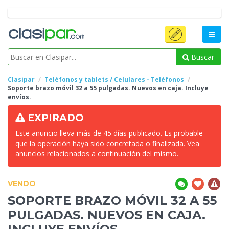
Buscar
Clasipar
Teléfonos y tablets / Celulares - Teléfonos
Soporte brazo
móvil 32 a 55 pulgadas. Nuevos en caja. Incluye
envíos.
EXPIRADO
Este anuncio lleva más de 45 días publicado. Es probable
que la operación haya sido concretada o finalizada. Vea
anuncios relacionados a continuación del mismo.
VENDO
SOPORTE BRAZO
MÓVIL 32 A 55
PULGADAS. NUEVOS EN CAJA.