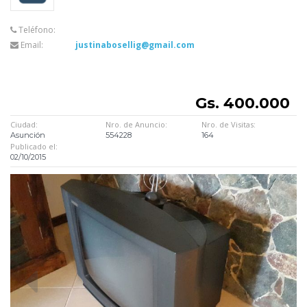
Teléfono:
Email:
justinabosellig@gmail.com
Gs. 400.000
Ciudad:
Nro. de Anuncio:
Nro. de Visitas:
Asunción
554228
164
Publicado el:
02/10/2015