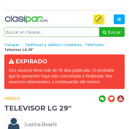
Buscar
Clasipar
Teléfonos y tablets / Celulares - Teléfonos
Televisor
LG 29''
EXPIRADO
Este anuncio lleva más de 45 días publicado. Es probable
que la operación haya sido concretada o finalizada. Vea
anuncios relacionados a continuación del mismo.
VENDO
TELEVISOR
LG 29''
Justina Boselli