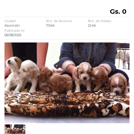
Gs. 0
Ciudad:
Nro. de Anuncio:
Nro. de Visitas:
Asunción
11346
2246
Publicado el:
06/08/2026