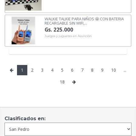
WALKIE TALKIE PARA NIÑOS 🤩 CON BATERIA
RECARGABLE SIN WIFI,...
Gs. 225.000
Juegos y juguetes en Asunción
1
2
3
4
5
6
7
8
9
10
...
18
Clasificados en: