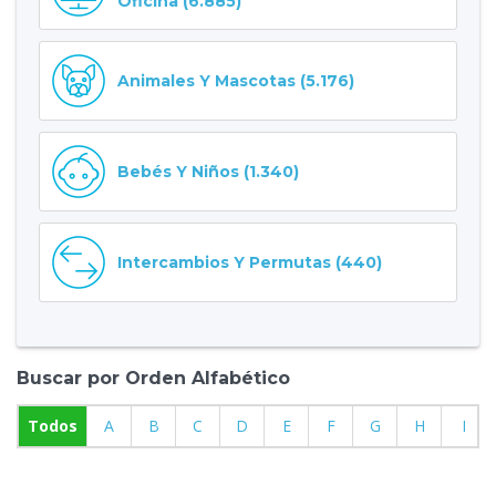
Oficina (6.885)
Animales Y Mascotas (5.176)
Bebés Y Niños (1.340)
Intercambios Y Permutas (440)
Buscar por Orden Alfabético
Todos
A
B
C
D
E
F
G
H
I