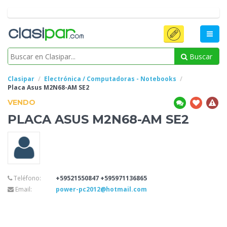
Buscar
Clasipar
Electrónica / Computadoras - Notebooks
Placa
Asus M2N68-AM SE2
VENDO
PLACA
ASUS M2N68-AM SE2
Teléfono:
+59521550847 +595971136865
Email:
power-pc2012@hotmail.com