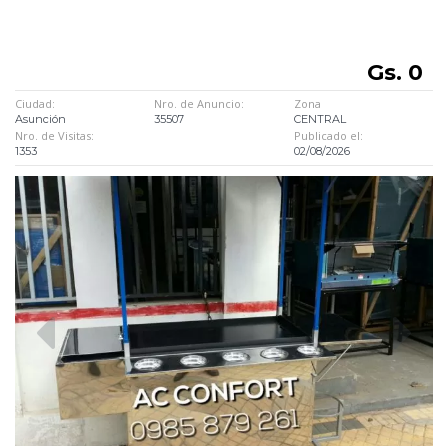
Gs. 0
Ciudad:
Nro. de Anuncio:
Zona
Asunción
35507
CENTRAL
Nro. de Visitas:
Publicado el:
1353
02/08/2026