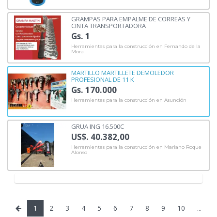
GRAMPAS PARA EMPALME DE CORREAS Y
CINTA TRANSPORTADORA
Gs. 1
Herramientas para la construcción en Fernando de la
Mora
MARTILLO MARTILLETE DEMOLEDOR
PROFESIONAL DE 11 K
Gs. 170.000
Herramientas para la construcción en Asunción
GRUA ING 16.500C
US$. 40.382,00
Herramientas para la construcción en Mariano Roque
Alonso
1
2
3
4
5
6
7
8
9
10
...