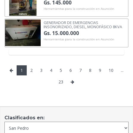
Gs. 145.000
Herramientas para la construcción en Asunción
GENERADOR DE EMERGENCIAS
INSONORIZADO, DIESEL, MONOFÁSICO 8KVA
Gs. 15.000.000
Herramientas para la construcción en Asunción
1
2
3
4
5
6
7
8
9
10
...
23
Clasificados en: