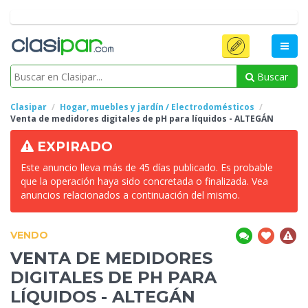
Buscar
Clasipar
Hogar, muebles y jardín / Electrodomésticos
Venta de medidores digitales de pH para líquidos
- ALTEGÁN
EXPIRADO
Este anuncio lleva más de 45 días publicado. Es probable
que la operación haya sido concretada o finalizada. Vea
anuncios relacionados a continuación del mismo.
VENDO
VENTA DE MEDIDORES
DIGITALES DE PH PARA
LÍQUIDOS
- ALTEGÁN