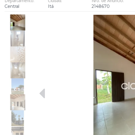
Departamento:
Ciudad:
Nro. de Anuncio:
Central
Itá
2148670