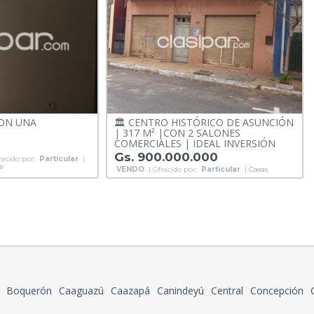
CON UNA
🏛️ CENTRO HISTÓRICO DE ASUNCIÓN
| 317 M² |CON 2 SALONES
COMERCIALES | IDEAL INVERSIÓN
Gs. 900.000.000
recido por:
Particular
|
s
VENDO
| Ofrecido por:
Particular
|
Casas
Boquerón
Caaguazú
Caazapá
Canindeyú
Central
Concepción