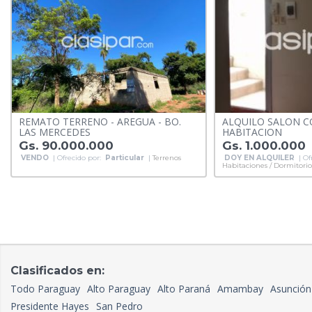
REMATO TERRENO - AREGUA - BO.
ALQUILO SALON 
LAS MERCEDES
HABITACION
Gs. 90.000.000
Gs. 1.000.000
VENDO
| Ofrecido por:
Particular
|
Terrenos
DOY EN ALQUILER
| Of
Habitaciones / Dormitorio
Clasificados en:
Todo Paraguay
Alto Paraguay
Alto Paraná
Amambay
Asunción
Presidente Hayes
San Pedro