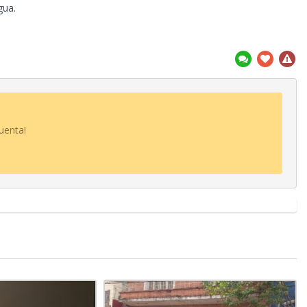
gua.
uenta!