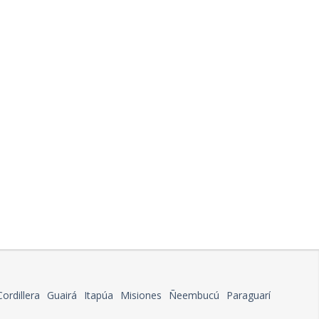
Cordillera
Guairá
Itapúa
Misiones
Ñeembucú
Paraguarí