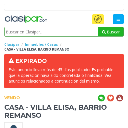
Buscar
Clasipar
Inmuebles / Casas
CASA
- VILLA ELISA, BARRIO REMANSO
EXPIRADO
Este anuncio lleva más de 45 días publicado. Es probable
que la operación haya sido concretada o finalizada. Vea
anuncios relacionados a continuación del mismo.
VENDO
CASA
- VILLA ELISA, BARRIO
REMANSO