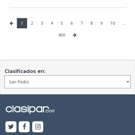
1
2
3
4
5
6
7
8
9
10
...
400
Clasificados en: