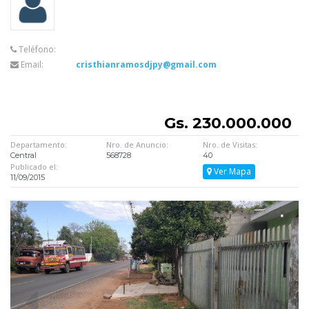
Teléfono:
Email:
cristhianramosdjpy@gmail.com
Gs. 230.000.000
Departamento:
Nro. de Anuncio:
Nro. de Visitas:
Central
568728
40
Publicado el:
Ver Mapa
11/09/2015