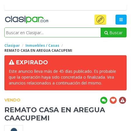
Buscar
Clasipar
Inmuebles / Casas
REMATO CASA EN AREGUA
CAACUPEMI
EXPIRADO
Este anuncio lleva más de 45 días publicado. Es probable
que la operación haya sido concretada o finalizada. Vea
anuncios relacionados a continuación del mismo.
VENDO
REMATO CASA EN AREGUA
CAACUPEMI