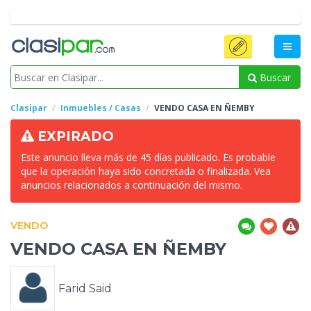
Buscar
Clasipar
Inmuebles / Casas
VENDO CASA
EN ÑEMBY
EXPIRADO
Este anuncio lleva más de 45 días publicado. Es probable
que la operación haya sido concretada o finalizada. Vea
anuncios relacionados a continuación del mismo.
VENDO
VENDO CASA
EN ÑEMBY
Farid Said