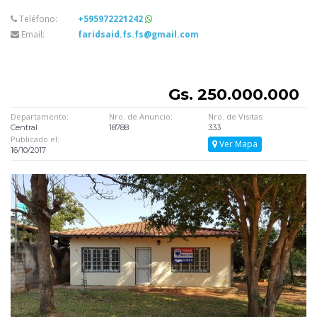
Teléfono:
+595972221242
Email:
faridsaid.fs.fs@gmail.com
Gs. 250.000.000
Departamento:
Nro. de Anuncio:
Nro. de Visitas:
Central
18788
333
Publicado el:
Ver Mapa
16/10/2017