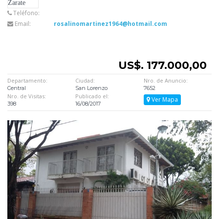
Teléfono:
Email:
rosalinomartinez1964@hotmail.com
US$. 177.000,00
Departamento:
Ciudad:
Nro. de Anuncio:
Central
San Lorenzo
7652
Nro. de Visitas:
Publicado el:
Ver Mapa
398
16/08/2017