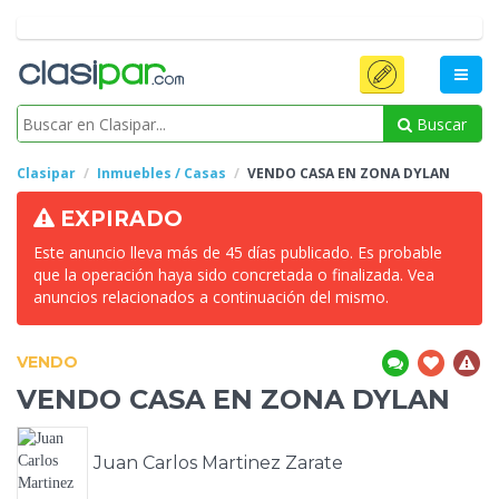
Buscar
Clasipar
Inmuebles / Casas
VENDO
CASA EN ZONA DYLAN
EXPIRADO
Este anuncio lleva más de 45 días publicado. Es probable
que la operación haya sido concretada o finalizada. Vea
anuncios relacionados a continuación del mismo.
VENDO
VENDO
CASA EN ZONA DYLAN
Juan Carlos Martinez Zarate