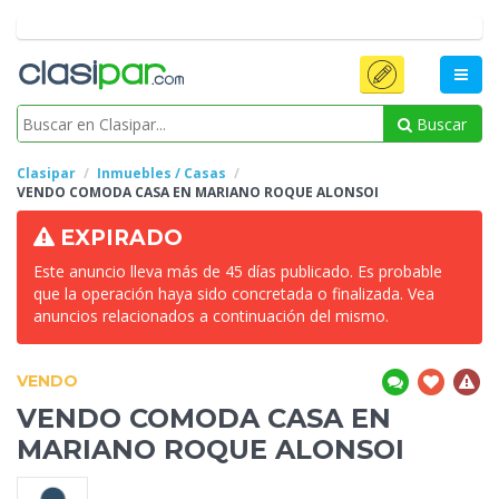
Buscar
Clasipar
Inmuebles / Casas
VENDO COMODA CASA EN MARIANO ROQUE
ALONSOI
EXPIRADO
Este anuncio lleva más de 45 días publicado. Es probable
que la operación haya sido concretada o finalizada. Vea
anuncios relacionados a continuación del mismo.
VENDO
VENDO COMODA CASA EN
MARIANO ROQUE
ALONSOI