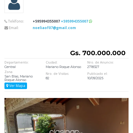
Teléfono:
+595994355007
+595994355007
Email:
noeliaof07@gmail.com
Gs. 700.000.000
Departamento:
Ciudad:
Nro. de Anuncio:
Central
Mariano Roque Alonso
2718327
Zona
Nro. de Visitas:
Publicado el:
San Blas, Mariano
82
10/09/2025
Roque Alonso
Ver Mapa