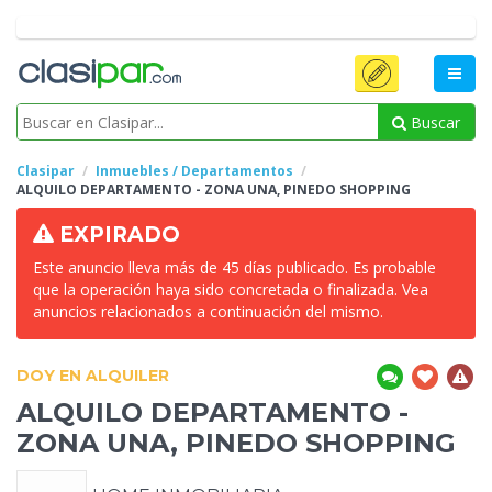
Buscar
Clasipar
Inmuebles / Departamentos
ALQUILO DEPARTAMENTO - ZONA UNA, PINEDO
SHOPPING
EXPIRADO
Este anuncio lleva más de 45 días publicado. Es probable
que la operación haya sido concretada o finalizada. Vea
anuncios relacionados a continuación del mismo.
DOY EN ALQUILER
ALQUILO DEPARTAMENTO -
ZONA UNA, PINEDO
SHOPPING