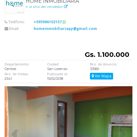
HOME INMOBILIARIA
Ir al sitio del vendedor
Teléfono:
+595986102157
Email:
homeinmobiliariapy@gmail.com
Gs. 1.100.000
Departamento:
Ciudad:
Nro. de Anuncio:
Central
San Lorenzo
33560
Nro. de Visitas:
Publicado el:
Ver Mapa
2541
15/02/2018