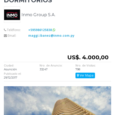
DORMITORIOS
Inmo Group S.A.
Teléfono:
+595986125838
Email:
maggi.ibanez@inmo.com.py
US$. 4.000,00
Ciudad:
Nro. de Anuncio:
Nro. de Visitas:
Asunción
33247
798
Publicado el:
Ver Mapa
29/12/2017