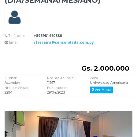
(DÍA/SEMANA/MES/AÑO)
Teléfono:
+595981410886
Email:
rferreira@consolidada.com.py
Gs. 2.000.000
Ciudad:
Nro. de Anuncio:
Zona
Asunción
11297
Universidad Americana
Nro. de Visitas:
Publicado el:
Ver Mapa
2294
29/04/2023