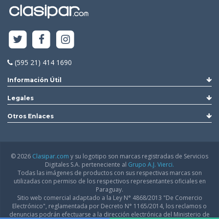
(595 21) 414 1690
Información Útil
Legales
Otros Enlaces
© 2026
Clasipar.com
y su logotipo son marcas registradas de Servicios
Digitales S.A. perteneciente al
Grupo A.J. Vierci.
Todas las imágenes de productos con sus respectivas marcas son
utilizadas con permiso de los respectivos representantes oficiales en
Paraguay.
Sitio web comercial adaptado a la Ley N° 4868/2013 "De Comercio
Electrónico", reglamentada por Decreto N° 1165/2014, los reclamos o
denuncias podrán efectuarse a la dirección electrónica del Ministerio de