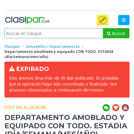
Buscar
Clasipar
Inmuebles / Departamentos
Departamento amoblado y equipado CON
TODO. ESTADIA
(día/semana/mes/año)
EXPIRADO
Este anuncio lleva más de 45 días publicado. Es probable
que la operación haya sido concretada o finalizada. Vea
anuncios relacionados a continuación del mismo.
DOY EN ALQUILER
DEPARTAMENTO AMOBLADO Y
EQUIPADO CON
TODO. ESTADIA