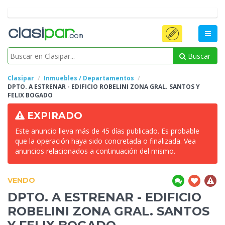
Buscar
Clasipar
Inmuebles / Departamentos
DPTO. A
ESTRENAR - EDIFICIO ROBELINI ZONA GRAL. SANTOS Y
FELIX BOGADO
EXPIRADO
Este anuncio lleva más de 45 días publicado. Es probable
que la operación haya sido concretada o finalizada. Vea
anuncios relacionados a continuación del mismo.
VENDO
DPTO. A
ESTRENAR - EDIFICIO
ROBELINI ZONA GRAL. SANTOS