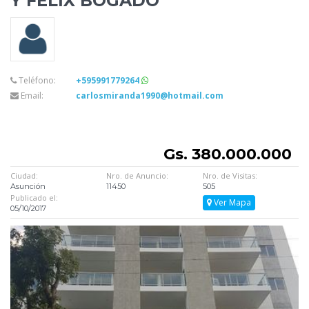
Y FELIX BOGADO
Teléfono:
+595991779264
Email:
carlosmiranda1990@hotmail.com
Gs. 380.000.000
Ciudad:
Nro. de Anuncio:
Nro. de Visitas:
Asunción
11450
505
Publicado el:
Ver Mapa
05/10/2017