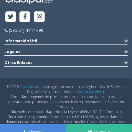
(595 21) 414 1690
Información Útil
Legales
Otros Enlaces
© 2026
Clasipar.com
y su logotipo son marcas registradas de Servicios
Digitales S.A. perteneciente al
Grupo A.J. Vierci.
Todas las imágenes de productos con sus respectivas marcas son
utilizadas con permiso de los respectivos representantes oficiales en
Paraguay.
Sitio web comercial adaptado a la Ley N° 4868/2013 "De Comercio
Electrónico", reglamentada por Decreto N° 1165/2014, los reclamos o
denuncias podrán efectuarse a la dirección electrónica del Ministerio de
Industria y Comercio:
infodgfdce@mic.gov.py
Llamar
Mensaje