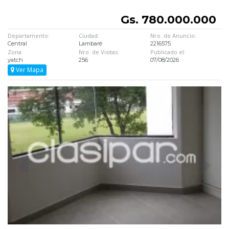
Gs. 780.000.000
Departamento:
Ciudad:
Nro. de Anuncio:
Central
Lambaré
2216575
Zona
Nro. de Visitas:
Publicado el:
yatch
256
07/08/2026
Ver Mapa