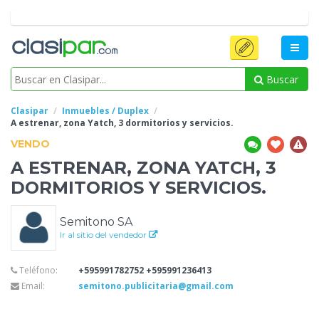
Buscar
Clasipar
Inmuebles / Duplex
A
estrenar, zona Yatch, 3 dormitorios y servicios.
VENDO
A
ESTRENAR, ZONA YATCH, 3
DORMITORIOS Y SERVICIOS.
Semitono SA
Ir al sitio del vendedor
Teléfono:
+595991782752 +595991236413
Email:
semitono.publicitaria@gmail.com