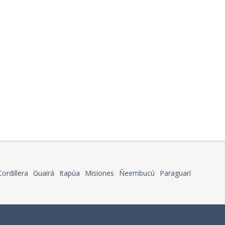
Cordillera
Guairá
Itapúa
Misiones
Ñeembucú
Paraguarí