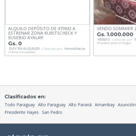
ALQUILO DEPÓSITO DE 470M2 A
VENDO SOMMIER 2
ESTRENAR ZONA KUBITSCHECK Y
Gs. 1.000.000
EUSEBIO AYALA!!!
VENDO
| Ofrecido por:
Gs. 0
Muebles para el hogar
DOY EN ALQUILER
| Ofrecido por:
Inmobiliaria
|
Otros inmuebles
Clasificados en:
Todo Paraguay
Alto Paraguay
Alto Paraná
Amambay
Asunción
Presidente Hayes
San Pedro