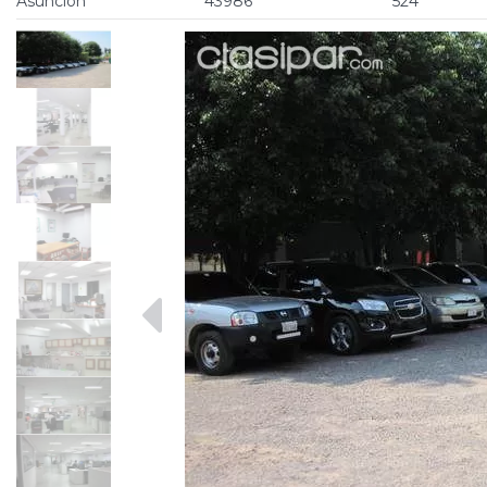
Asunción
43986
524