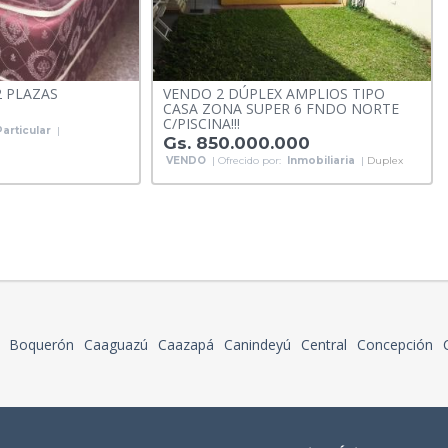
 PLAZAS
VENDO 2 DÚPLEX AMPLIOS TIPO
CASA ZONA SUPER 6 FNDO NORTE
C/PISCINA!!!
Particular
|
Gs. 850.000.000
VENDO
| Ofrecido por:
Inmobiliaria
|
Duplex
Boquerón
Caaguazú
Caazapá
Canindeyú
Central
Concepción