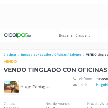
Clasipar
Inmuebles / Locales / Oficinas / Salones
VENDO
tingla
VENDO
VENDO
TINGLADO CON OFICINAS 
Teléfono:
+59596
Email:
hugoh
Hugo Paniagua
Ciudad:
Nro. de Anuncio:
Nro. de Visita