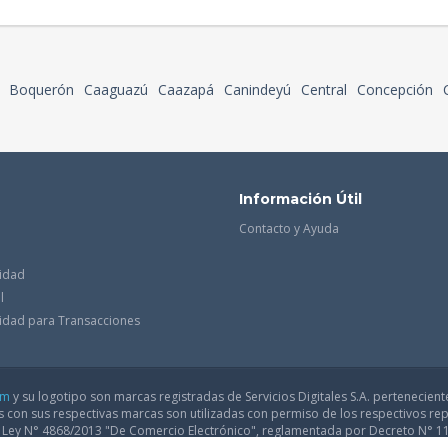
Boquerón
Caaguazú
Caazapá
Canindeyú
Central
Concepción
Información Útil
Contacto y Ayuda
cidad
l
acidad para Transacciones
om
y su logotipo son marcas registradas de Servicios Digitales S.A. pertenecient
con sus respectivas marcas son utilizadas con permiso de los respectivos rep
a Ley N° 4868/2013 "De Comercio Electrónico", reglamentada por Decreto N° 1
arse a la dirección electrónica del Ministerio de Industria y Comercio:
infodgf