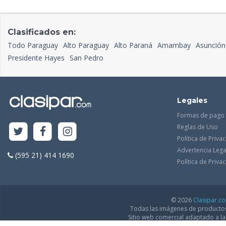
Clasificados en:
Todo Paraguay
Alto Paraguay
Alto Paraná
Amambay
Asunción
Presidente Hayes
San Pedro
Legales
Formas de pago
Reglas de Uso
Política de Priva
Advertencia Lega
(595 21) 414 1690
Política de Priv
© 2026
Clasipar.c
Todas las imágenes de productos 
Sitio web comercial adaptado a l
podrán efectu