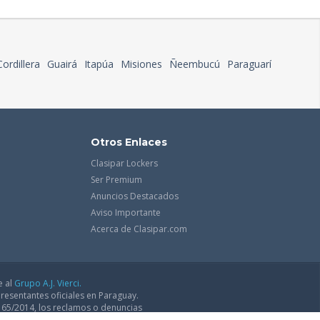
Cordillera
Guairá
Itapúa
Misiones
Ñeembucú
Paraguarí
Otros Enlaces
Clasipar Lockers
Ser Premium
Anuncios Destacados
Aviso Importante
Acerca de Clasipar.com
e al
Grupo A.J. Vierci.
resentantes oficiales en Paraguay.
165/2014, los reclamos o denuncias
dce@mic.gov.py