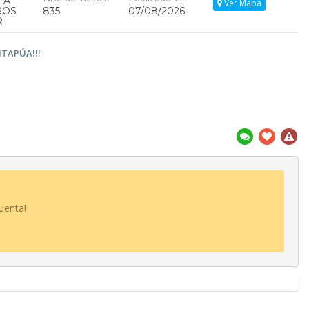
 A
Ver Mapa
ROS
835
07/08/2026
R
TAPÚA!!!
uenta!