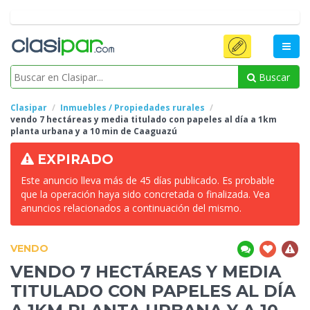
Buscar
Clasipar
Inmuebles / Propiedades rurales
vendo 7 hectáreas y media titulado con papeles
al día a 1km
planta urbana y a 10 min de Caaguazú
EXPIRADO
Este anuncio lleva más de 45 días publicado. Es probable
que la operación haya sido concretada o finalizada. Vea
anuncios relacionados a continuación del mismo.
VENDO
VENDO 7 HECTÁREAS Y MEDIA
TITULADO CON PAPELES
AL DÍA