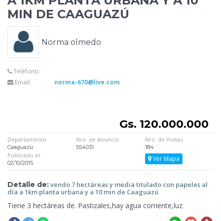
A 1KM PLANTA URBANA Y A 10
MIN DE CAAGUAZÚ
Norma olmedo
Teléfono:
Email:
norma-670@live.com
Gs. 120.000.000
Departamento:
Nro. de Anuncio:
Nro. de Visitas:
Caaguazú
554031
184
Publicado el:
Ver Mapa
02/10/2015
Detalle de:
vendo 7 hectáreas y media titulado con papeles
al
día a 1km planta urbana y a 10 min de Caaguazú
Tiene 3 hectáreas de.
Pastizales,hay agua corriente,luz