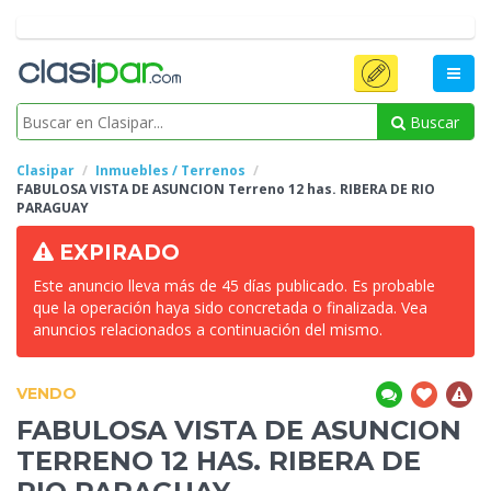
Buscar
Clasipar
Inmuebles / Terrenos
FABULOSA VISTA DE ASUNCION Terreno 12 has. RIBERA DE RIO
PARAGUAY
EXPIRADO
Este anuncio lleva más de 45 días publicado. Es probable
que la operación haya sido concretada o finalizada. Vea
anuncios relacionados a continuación del mismo.
VENDO
FABULOSA VISTA DE ASUNCION
TERRENO 12 HAS. RIBERA DE