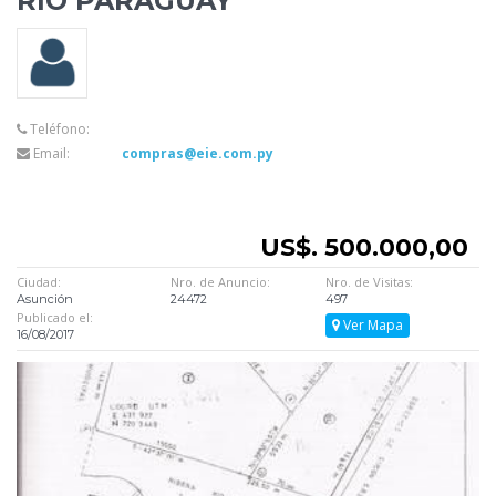
RIO
PARAGUAY
Teléfono:
Email:
compras@eie.com.py
US$. 500.000,00
Ciudad:
Nro. de Anuncio:
Nro. de Visitas:
Asunción
24472
497
Publicado el:
Ver Mapa
16/08/2017