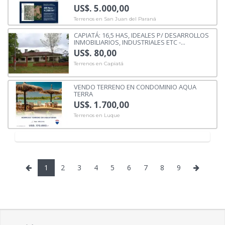
US$. 5.000,00
Terrenos en San Juan del Paraná
CAPIATÁ: 16,5 HAS, IDEALES P/ DESARROLLOS
INMOBILIARIOS, INDUSTRIALES ETC -...
US$. 80,00
Terrenos en Capiatá
VENDO TERRENO EN CONDOMINIO AQUA
TERRA
US$. 1.700,00
Terrenos en Luque
1
2
3
4
5
6
7
8
9