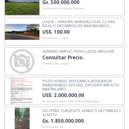
Gs. 500.000.000
Terrenos en Arroyos y Esteros
LUQUE – RAKIURA: MARAVILLOSAS 2,5 HAS,
IDEAL P/ DESARROLLOS INMOBILIARIOS,...
US$. 100,00
Terrenos en Luque
TERRENO AMPLIO, RUTA LUQUE-AREGUÁ!!!
Consultar Precio.
Terrenos en Luque
POZO HONDO, BIOCEANICA, BOQUERON:
INMEJORABLES 50.5 HAS, EXPLISIVO IMPACTO
INMOBILIARIO.
US$. 2.000.000,00
Terrenos en Mcal. José Félix Estigarribia
ITA-CPÑIA. CURUPAYTI. VENDO 5 HECTÁREAS Y
32 MTS2.
Gs. 1.850.000.000
Terrenos en Itá