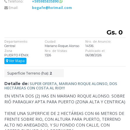
Teléfono:
+595985835890
Email:
bogafe@hotmail.com
Gs. 0
Departamento:
Ciudad:
Nro. de Anuncio:
Central
Mariano Roque Alonso
14516
Zona
Nro. de Visitas:
Publicado el:
PUERTO FÉNIX
1326
06/08/2026
Ver Mapa
Superficie Terreno (ha):
2
Detalle de:
SUPER OFERTA, MARIANO ROQUE ALONSO, DOS
HECTÁREAS CON COSTA
AL RIO!!!
EN VENTA DOS (2) HAS EN MARIANO ROQUE ALONSO. SOBRE
RIÓ PARAGUAY APTA PARA PUERTO (ZONA ALTA Y CENTRICA)
TIENE UNA SUPERFICIE DE 2 HECTÁREAS CON 66 METROS DE
FRENTE SOBRE RIO, CON ALTURA PARA PUERTO, TERRENO
ALTO NO ANEGADIZO, Y SU FONDO CON CALLE, CON