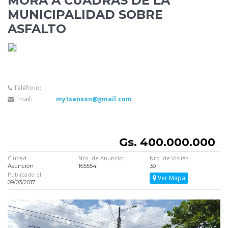
MORA A CUADRAS DE LA
MUNICIPALIDAD SOBRE
ASFALTO
Teléfono:
Email:
mytsanson@gmail.com
Gs. 400.000.000
Ciudad:
Nro. de Anuncio:
Nro. de Visitas:
Asunción
165554
39
Publicado el:
Ver Mapa
09/03/2017