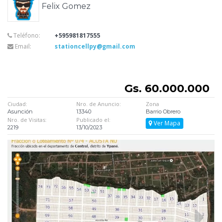
Felix Gomez
Teléfono:
+595981817555
Email:
stationcellpy@gmail.com
Gs. 60.000.000
Ciudad:
Nro. de Anuncio:
Zona
Asunción
13340
Barrio Obrero
Nro. de Visitas:
Publicado el:
Ver Mapa
2219
13/10/2023