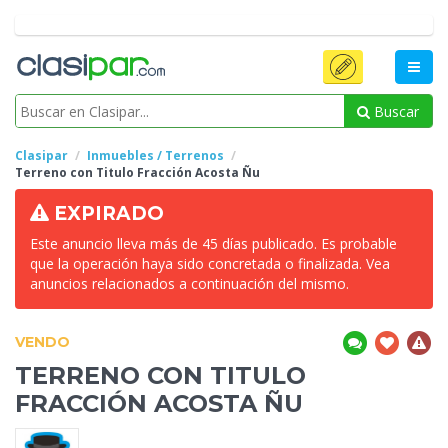
Buscar
Clasipar
Inmuebles / Terrenos
Terreno
con Titulo Fracción Acosta Ñu
EXPIRADO
Este anuncio lleva más de 45 días publicado. Es probable
que la operación haya sido concretada o finalizada. Vea
anuncios relacionados a continuación del mismo.
VENDO
TERRENO
CON TITULO
FRACCIÓN ACOSTA ÑU