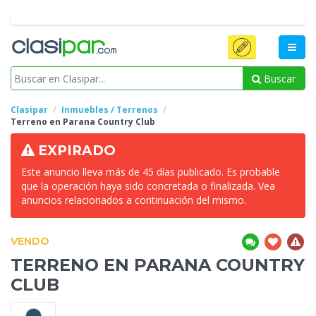
Buscar
Clasipar
Inmuebles / Terrenos
Terreno en Parana Country
Club
EXPIRADO
Este anuncio lleva más de 45 días publicado. Es probable
que la operación haya sido concretada o finalizada. Vea
anuncios relacionados a continuación del mismo.
VENDO
TERRENO EN PARANA COUNTRY
CLUB