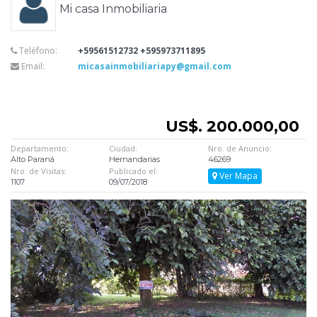
Mi casa Inmobiliaria
Teléfono:
+59561512732 +595973711895
Email:
micasainmobiliariapy@gmail.com
US$. 200.000,00
Departamento:
Ciudad:
Nro. de Anuncio:
Alto Paraná
Hernandarias
46269
Nro. de Visitas:
Publicado el:
Ver Mapa
1107
09/07/2018