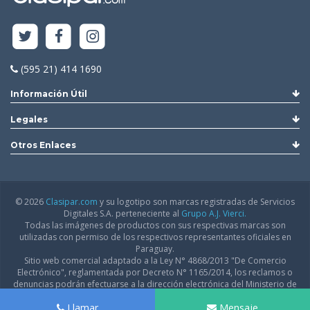
(595 21) 414 1690
Información Útil
Legales
Otros Enlaces
© 2026
Clasipar.com
y su logotipo son marcas registradas de Servicios
Digitales S.A. perteneciente al
Grupo A.J. Vierci.
Todas las imágenes de productos con sus respectivas marcas son
utilizadas con permiso de los respectivos representantes oficiales en
Paraguay.
Sitio web comercial adaptado a la Ley N° 4868/2013 "De Comercio
Electrónico", reglamentada por Decreto N° 1165/2014, los reclamos o
denuncias podrán efectuarse a la dirección electrónica del Ministerio de
Industria y Comercio:
infodgfdce@mic.gov.py
Llamar
Mensaje