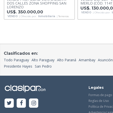
DOS CALLES ZONA SHOPPING SAN
MERLO (CÓD. 1141
LORENZO
US$. 130.000,
US$. 350.000,00
VENDO
| Ofrecido por:
VENDO
| Ofrecido por:
Inmobiliaria
|
Terrenos
Clasificados en:
Todo Paraguay
Alto Paraguay
Alto Paraná
Amambay
Asunción
Presidente Hayes
San Pedro
Legales
Formas de pago
Reglas de Uso
Política de Priva
Advertencia Lega