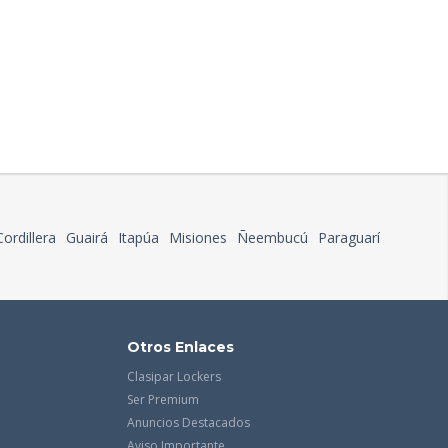
Cordillera
Guairá
Itapúa
Misiones
Ñeembucú
Paraguarí
Otros Enlaces
Clasipar Lockers
Ser Premium
Anuncios Destacados
Aviso Importante