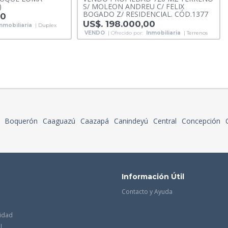
)
S/ MOLEON ANDREU C/ FELIX
BOGADO Z/ RESIDENCIAL. CÓD.1377
00
US$. 198.000,00
Inmobiliaria
|
Duplex
VENDO
| Ofrecido por:
Inmobiliaria
|
Terrenos
Boquerón
Caaguazú
Caazapá
Canindeyú
Central
Concepción
Información Útil
Contacto y Ayuda
cidad
l