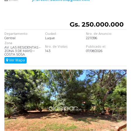
Gs. 250.000.000
Departamento:
Ciudad:
Nro. de Anuncio:
Central
Luque
2211396
Zona
Nro. de Visitas:
Publicado el:
AV. LAS RESIDENTAS -
ZONA 3 DE MAYO –
143
07/08/2026
COSTA SOSA
Ver Mapa