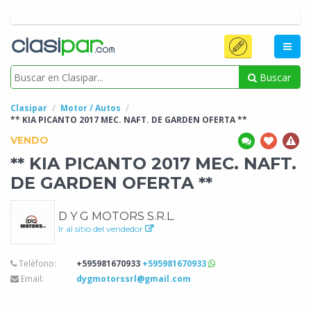
Buscar
Clasipar
Motor / Autos
** KIA PICANTO 2017 MEC. NAFT. DE GARDEN OFERTA
**
VENDO
** KIA PICANTO 2017 MEC. NAFT.
DE GARDEN OFERTA
**
D Y G MOTORS S.R.L.
Ir al sitio del vendedor
Teléfono:
+595981670933
+595981670933
Email:
dygmotorssrl@gmail.com