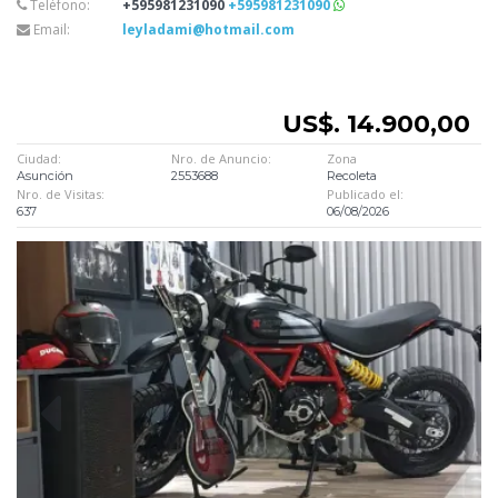
Teléfono:
+595981231090
+595981231090
Email:
leyladami@hotmail.com
US$. 14.900,00
Ciudad:
Nro. de Anuncio:
Zona
Asunción
2553688
Recoleta
Nro. de Visitas:
Publicado el:
637
06/08/2026