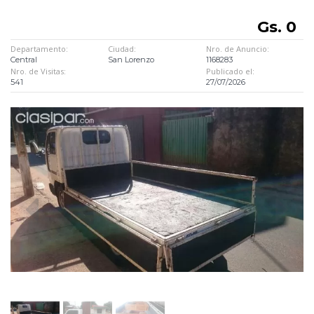
Gs. 0
Departamento:
Ciudad:
Nro. de Anuncio:
Central
San Lorenzo
1168283
Nro. de Visitas:
Publicado el:
541
27/07/2026