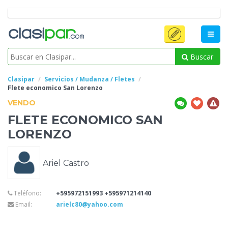
Buscar
Clasipar
Servicios / Mudanza / Fletes
Flete
economico San Lorenzo
VENDO
FLETE
ECONOMICO SAN
LORENZO
Ariel Castro
Teléfono:
+595972151993 +595971214140
Email:
arielc80@yahoo.com