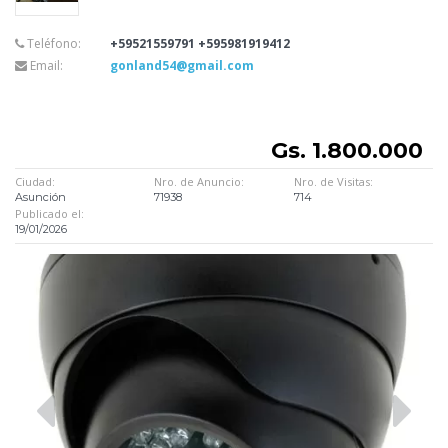
Teléfono:
+59521559791 +595981919412
Email:
gonland54@gmail.com
Gs. 1.800.000
Ciudad:
Nro. de Anuncio:
Nro. de Visitas:
Asunción
71938
714
Publicado el:
19/01/2026