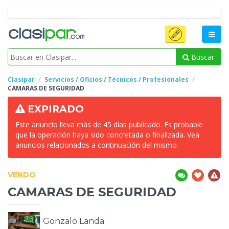
Buscar
Clasipar
Servicios / Oficios / Técnicos / Profesionales
CAMARAS
DE SEGURIDAD
EXPIRADO
Este anuncio lleva más de 45 días publicado. Es probable
que la operación haya sido concretada o finalizada. Vea
anuncios relacionados a continuación del mismo.
VENDO
CAMARAS
DE SEGURIDAD
Gonzalo Landa