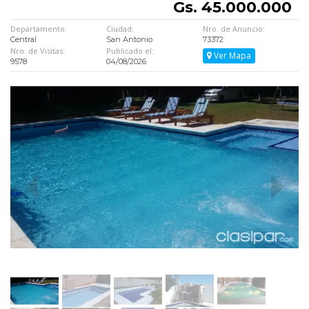
Gs. 45.000.000
Departamento:
Ciudad:
Nro. de Anuncio:
Central
San Antonio
73372
Nro. de Visitas:
Publicado el:
Ver Mapa
9578
04/08/2026