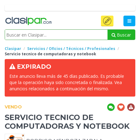
Buscar
Clasipar
Servicios / Oficios / Técnicos / Profesionales
Servicio tecnico de
computadoras y notebook
EXPIRADO
Este anuncio lleva más de 45 días publicado. Es probable
que la operación haya sido concretada o finalizada. Vea
anuncios relacionados a continuación del mismo.
VENDO
SERVICIO TECNICO DE
COMPUTADORAS Y NOTEBOOK