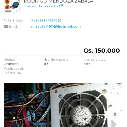
RODRIGO MENDOZA ZABALA
Ir al sitio del vendedor
Teléfono:
+595992449846
Email:
microtel1974@hotmail.com
Gs. 150.000
Ciudad:
Nro. de Anuncio:
Nro. de Visitas:
Asunción
11991
1089
Publicado el:
14/04/2026