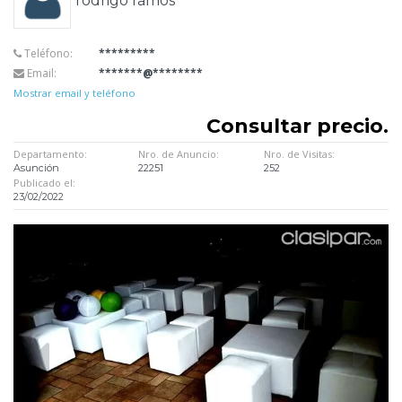
rodrigo ramos
Teléfono:
*********
Email:
*******@********
Mostrar email y teléfono
Consultar precio.
Departamento:
Nro. de Anuncio:
Nro. de Visitas:
Asunción
22251
252
Publicado el:
23/02/2022