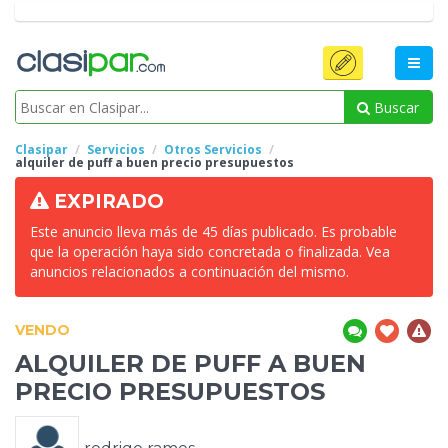
Buscar
Clasipar
Servicios
Otros Servicios
alquiler de puff a buen precio presupuestos
EXPIRADO
Este anuncio lleva más de 45 días publicado. Es probable
que la operación haya sido concretada o finalizada. Vea
anuncios relacionados a continuación del mismo.
VENDO
ALQUILER DE
PUFF A BUEN
PRECIO PRESUPUESTOS