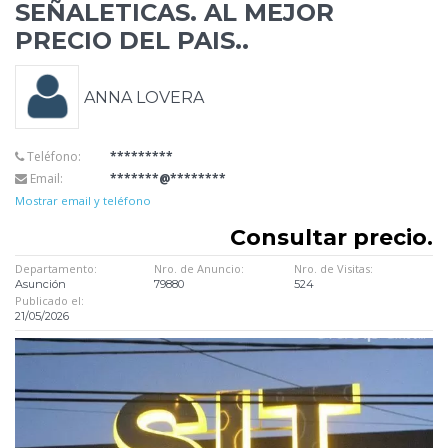
SEÑALETICAS. AL MEJOR
PRECIO DEL
PAIS..
ANNA LOVERA
Teléfono:
*********
Email:
*******@********
Mostrar email y teléfono
Consultar precio.
Departamento:
Nro. de Anuncio:
Nro. de Visitas:
Asunción
79880
524
Publicado el:
21/05/2026