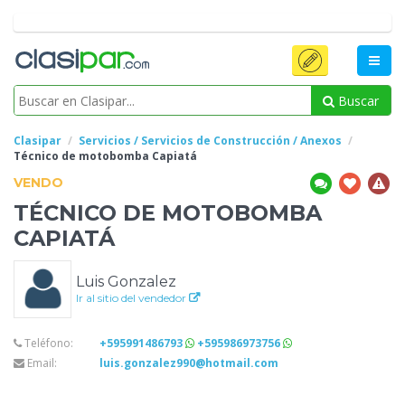
Buscar
Clasipar
Servicios / Servicios de Construcción / Anexos
Técnico de motobomba
Capiatá
VENDO
TÉCNICO DE MOTOBOMBA
CAPIATÁ
Luis Gonzalez
Ir al sitio del vendedor
Teléfono:
+595991486793
+595986973756
Email:
luis.gonzalez990@hotmail.com